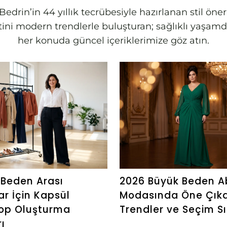
edrin’in 44 yıllık tecrübesiyle hazırlanan stil öne
letini modern trendlerle buluşturan; sağlıklı yaş
her konuda güncel içeriklerimize göz atın.
Beden Arası
2026 Büyük Beden A
ar İçin Kapsül
Modasında Öne Çık
op Oluşturma
Trendler ve Seçim Sı
ı