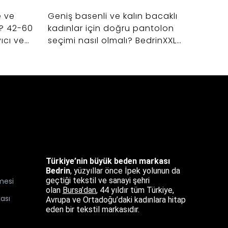
e ve
Geniş basenli ve kalın bacaklı
r? 42-60
kadınlar için doğru pantolon
Göbek
ıcı ve
seçimi nasıl olmalı? BedrinXXL
ve kıy
eçerken
42-60 beden pantolon rehberi
keşfe
r.
ile konforlu şıklığı yakalayın.
kadınl
birleş
Türkiye’nin büyük beden markası
Bedrin
, yüzyıllar önce İpek yolunun da
geçtiği tekstil ve sanayi şehri
mesi
olan
Bursa’dan
,
44 yıldır tüm Türkiye,
kası
Avrupa ve Ortadoğu’daki kadınlara hitap
eden bir tekstil markasıdır.