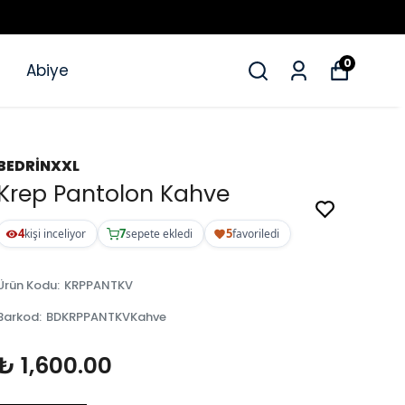
0
Abiye
BEDRİNXXL
Krep Pantolon Kahve
4
7
5
kişi inceliyor
sepete ekledi
favoriledi
Ürün Kodu
:
KRPPANTKV
Barkod
:
BDKRPPANTKVKahve
₺ 1,600.00