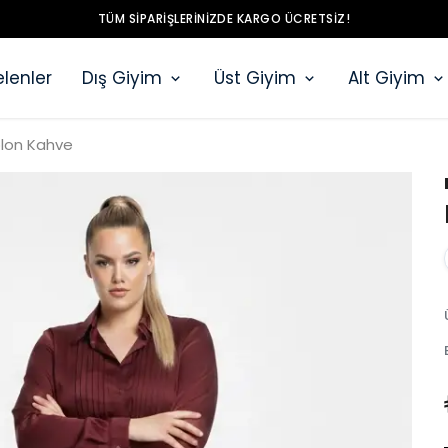
TÜM SIPARIŞLERINIZDE KARGO ÜCRETSIZ!
lenler
Dış Giyim
Üst Giyim
Alt Giyim
lon Kahve