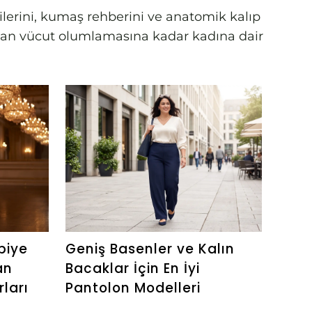
rilerini, kumaş rehberini ve anatomik kalıp
amdan vücut olumlamasına kadar kadına dair
biye
Geniş Basenler ve Kalın
Göbe
an
Bacaklar İçin En İyi
Seçi
rları
Pantolon Modelleri
Kadı
Kurt