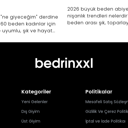
2026 büyük beden abiy
nişanlık trendleri nelerdi
 "ne giyeceğim" derdine
beden arası şık, toparlay
-60 beden kadınlar için
zarif düğün elbiseleri s
le uyumlu, şık ve hayat
dikkat etmeniz gerekenle
n kapsül gardırop
anın sırlarını keşfedin.
Kategoriler
Politikalar
Yeni Gelenler
Mesafeli Satış Sözleş
Dış Giyim
Gizlilik Ve Çerez Politi
Üst Giyim
İptal ve İade Politikaı