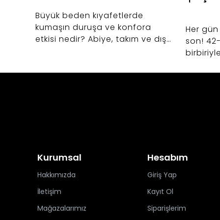
Büyük beden kıyafetlerde
kumaşın duruşa ve konfora
Her gün
etkisi nedir? Abiye, takım ve dış
son! 42
giyim alışverişlerinizde hayat
birbiriy
kurtaracak kumaş seçimi sırları.
kurtara
oluşturm
Kurumsal
Hesabım
Hakkımızda
Giriş Yap
İletişim
Kayıt Ol
Mağazalarımız
Siparişlerim