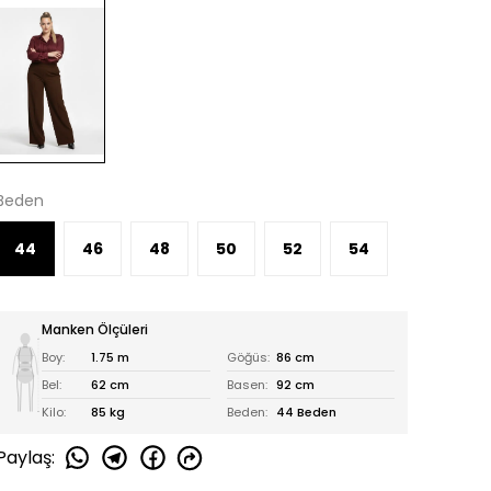
Beden
44
46
48
50
52
54
Manken Ölçüleri
Boy:
1.75 m
Göğüs:
86 cm
Bel:
62 cm
Basen:
92 cm
Kilo:
85 kg
Beden:
44 Beden
Paylaş
: