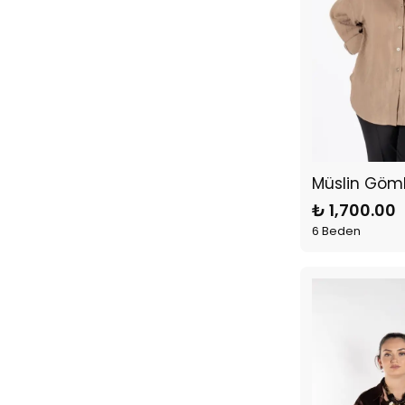
Müslin Göm
₺ 1,700.00
6 Beden