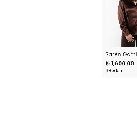
Saten Göml
₺ 1,600.00
6 Beden