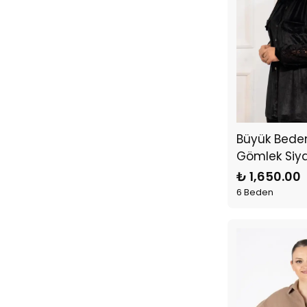
Büyük Bede
Gömlek Siy
₺ 1,650.00
6 Beden