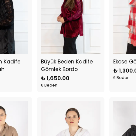
n Kadife
Büyük Beden Kadife
Ekose Gö
ah
Gömlek Bordo
₺ 1,300.
₺ 1,650.00
6 Beden
6 Beden