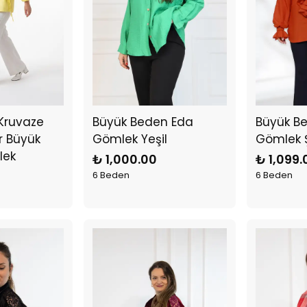
Kruvaze
Büyük Beden Eda
Büyük Be
r Büyük
Gömlek Yeşil
Gömlek Ş
lek
₺ 1,000.00
₺ 1,099.
6 Beden
6 Beden