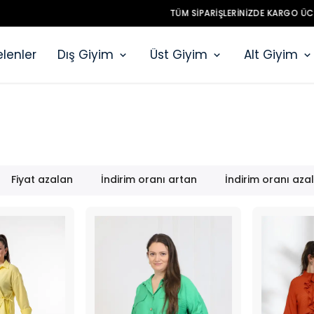
TÜM SIPARIŞLERINIZDE KARGO ÜCRETSIZ!
lenler
Dış Giyim
Üst Giyim
Alt Giyim
Fiyat azalan
İndirim oranı artan
İndirim oranı aza