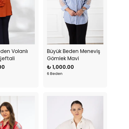
den Volanlı
Büyük Beden Meneviş
eftali
Gömlek Mavi
00
₺ 1,000.00
6 Beden