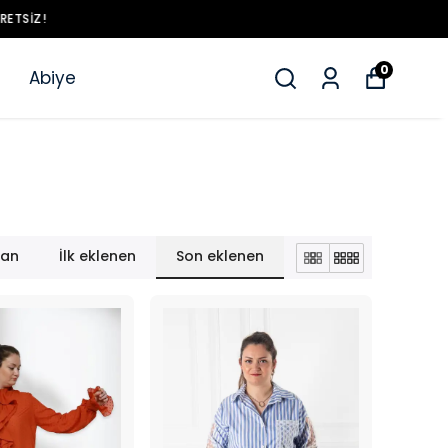
0
Abiye
lan
İlk eklenen
Son eklenen