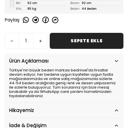
Bel:
62 cm
Basen:
92 cm
Kilo:
85 kg
Beden:
44 Beden
Paylaş
:
SEPETE EKLE
Ürün Açıklaması
Türkiye'nin büyük beden markası bedrinxxl'da fırsatlar
devam ediyor, her bedene uygun kıyafetler uygun fiyata
mağazalarımızda ve online satış mağazamızda sizlerle.
44-54 beden aralığında geniş renk ve desen yelpazemiz
ile sizlerle buluşuyoruz. Tüm sorularınız için bize mesaj
bırakabilir ya da WhatsApp canlı yardım hizmetimizden
faydalanabilirsiniz.
Hikayemiz
İade & Değişim