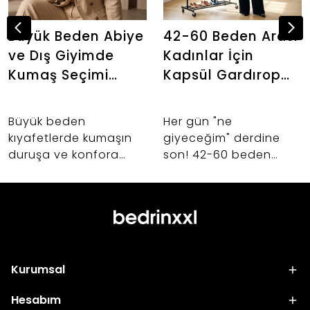
Büyük Beden Abiye
42-60 Beden Arası
ve Dış Giyimde
Kadınlar İçin
Kumaş Seçimi
Kapsül Gardırop
Neden Önemlidir?
Oluşturma İpuçları
Büyük beden
Her gün "ne
kıyafetlerde kumaşın
giyeceğim" derdine
duruşa ve konfora
son! 42-60 beden
etkisi nedir? Abiye,
kadınlar için birbiriyle
takım ve dış giyim
uyumlu, şık ve hayat
alışverişlerinizde hayat
kurtaran kapsül
kurtaracak kumaş
gardırop oluşturmanın
seçimi sırları.
sırlarını keşfedin.
Kurumsal
Hesabım