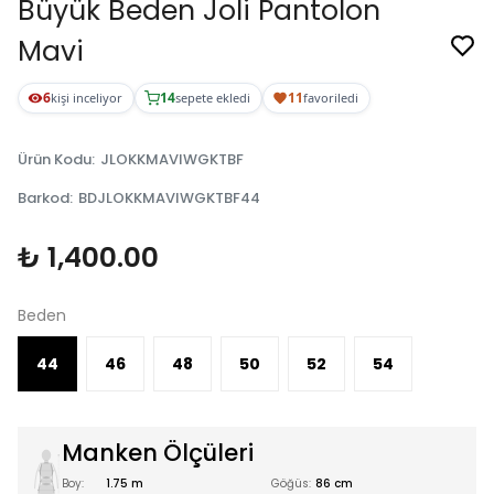
Büyük Beden Joli Pantolon
Mavi
6
14
11
kişi inceliyor
sepete ekledi
favoriledi
Ürün Kodu
:
JLOKKMAVIWGKTBF
Barkod
:
BDJLOKKMAVIWGKTBF44
₺ 1,400.00
Beden
44
46
48
50
52
54
Manken Ölçüleri
Boy:
1.75 m
Göğüs:
86 cm