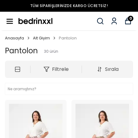
TÜM SIPARIŞLERINIZDE KARGO ÜCRETSIZ!
0
Anasayfa
Alt Giyim
Pantolon
Pantolon
30
ürün
Filtrele
Sırala