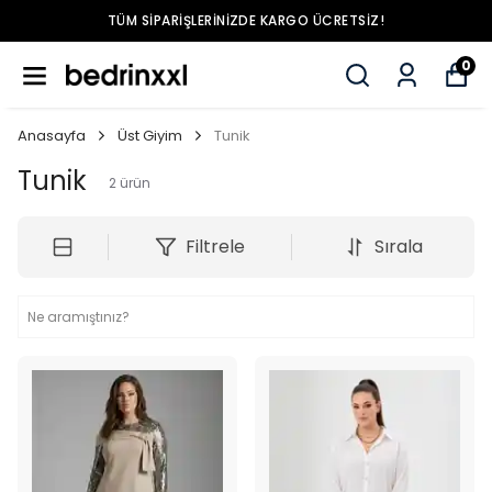
TÜM SIPARIŞLERINIZDE KARGO ÜCRETSIZ!
0
Anasayfa
Üst Giyim
Tunik
Tunik
2
ürün
Filtrele
Sırala