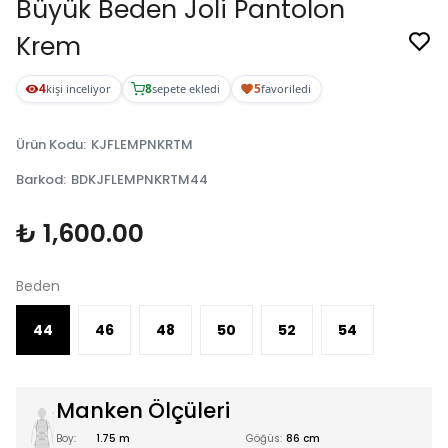
Büyük Beden Joli Pantolon
Krem
4
8
5
kişi inceliyor
sepete ekledi
favoriledi
Ürün Kodu
:
KJFLEMPNKRTM
Barkod
:
BDKJFLEMPNKRTM44
₺ 1,600.00
Beden
44
46
48
50
52
54
Manken Ölçüleri
Boy:
1.75 m
Göğüs:
86 cm