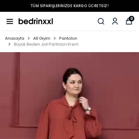
TÜM SIPARIŞLERINIZDE KARGO ÜCRETSIZ!
0
Anasayfa
Alt Giyim
Pantolon
Büyük Beden Joli Pantolon Krem