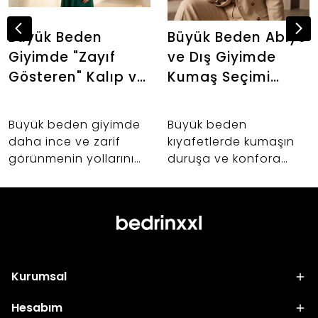
Büyük Beden
Büyük Beden Abiye
Giyimde "Zayıf
ve Dış Giyimde
Gösteren" Kalıp ve
Kumaş Seçimi
Kumaş Sırları: Altın
Neden Önemlidir?
Oranı Keşfedin
Büyük beden giyimde
Büyük beden
daha ince ve zarif
kıyafetlerde kumaşın
görünmenin yollarını
duruşa ve konfora
keşfedin. 42-60 beden
etkisi nedir? Abiye,
arası kadınlar için
takım ve dış giyim
vücut anatomisine
alışverişlerinizde hayat
uygun kalıp uzmanlığı,
kurtaracak kumaş
kumaş seçimi ve
seçimi sırları.
Bedrin'in altın oran
Kurumsal
felsefesi.
Hesabım