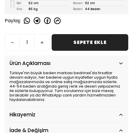
Bel:
62 cm
Basen:
92 cm
Kilo:
85 kg
Beden:
44 Beden
Paylaş
:
SEPETE EKLE
Ürün Açıklaması
Türkiye'nin büyük beden markası bedrinxxl'da fırsatlar
devam ediyor, her bedene uygun kıyafetler uygun fiyata
mağazalarımızda ve online satış mağazamızda sizlerle.
44-54 beden aralığında geniş renk ve desen yelpazemiz
ile sizlerle buluşuyoruz. Tüm sorularınız için bize mesaj
bırakabilir ya da WhatsApp canlı yardım hizmetimizden
faydalanabilirsiniz.
Hikayemiz
İade & Değişim