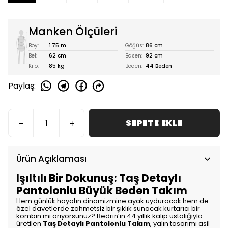
Manken Ölçüleri
Boy:
1.75 m
Göğüs:
86 cm
Bel:
62 cm
Basen:
92 cm
Kilo:
85 kg
Beden:
44 Beden
Paylaş
:
SEPETE EKLE
Ürün Açıklaması
Işıltılı Bir Dokunuş: Taş Detaylı
Pantolonlu Büyük Beden Takım
Hem günlük hayatın dinamizmine ayak uyduracak hem de
özel davetlerde zahmetsiz bir şıklık sunacak kurtarıcı bir
kombin mi arıyorsunuz? Bedrin’in 44 yıllık kalıp ustalığıyla
üretilen
Taş Detaylı Pantolonlu Takım
, yalın tasarımı asil