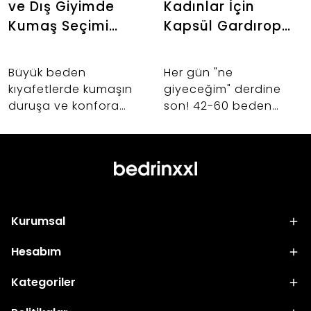
ve Dış Giyimde
Kadınlar İçin
Kumaş Seçimi
Kapsül Gardırop
Neden Önemlidir?
Oluşturma İpuçları
Büyük beden
Her gün "ne
kıyafetlerde kumaşın
giyeceğim" derdine
duruşa ve konfora
son! 42-60 beden
etkisi nedir? Abiye,
kadınlar için birbiriyle
takım ve dış giyim
uyumlu, şık ve hayat
alışverişlerinizde hayat
kurtaran kapsül
kurtaracak kumaş
gardırop oluşturmanın
seçimi sırları.
sırlarını keşfedin.
Kurumsal
Hesabım
Kategoriler