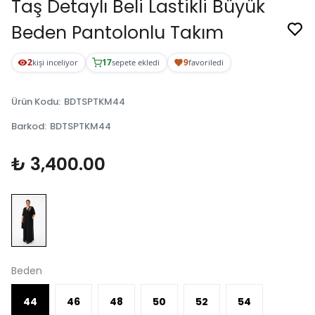
Taş Detaylı Beli Lastikli Büyük
Beden Pantolonlu Takım
2
17
9
kişi inceliyor
sepete ekledi
favoriledi
Ürün Kodu
:
BDTSPTKM44
Barkod
:
BDTSPTKM44
₺ 3,400.00
Beden
44
46
48
50
52
54