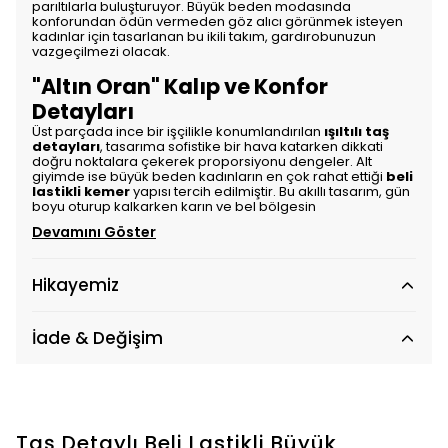
parıltılarla buluşturuyor. Büyük beden modasında
konforundan ödün vermeden göz alıcı görünmek isteyen
kadınlar için tasarlanan bu ikili takım, gardırobunuzun
vazgeçilmezi olacak.
"Altın Oran" Kalıp ve Konfor
Detayları
Üst parçada ince bir işçilikle konumlandırılan
ışıltılı taş
detayları
, tasarıma sofistike bir hava katarken dikkati
doğru noktalara çekerek proporsiyonu dengeler. Alt
giyimde ise büyük beden kadınların en çok rahat ettiği
beli
lastikli kemer
yapısı tercih edilmiştir. Bu akıllı tasarım, gün
boyu oturup kalkarken karın ve bel bölgesin
Devamını Göster
Hikayemiz
İade & Değişim
Taş Detaylı Beli Lastikli Büyük