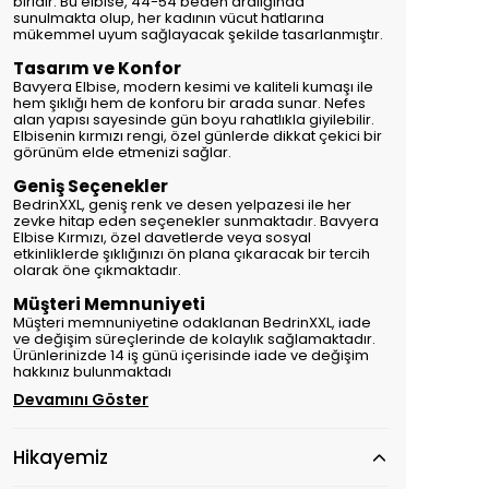
biridir. Bu elbise, 44-54 beden aralığında
sunulmakta olup, her kadının vücut hatlarına
mükemmel uyum sağlayacak şekilde tasarlanmıştır.
Tasarım ve Konfor
Bavyera Elbise, modern kesimi ve kaliteli kumaşı ile
hem şıklığı hem de konforu bir arada sunar. Nefes
alan yapısı sayesinde gün boyu rahatlıkla giyilebilir.
Elbisenin kırmızı rengi, özel günlerde dikkat çekici bir
görünüm elde etmenizi sağlar.
Geniş Seçenekler
BedrinXXL, geniş renk ve desen yelpazesi ile her
zevke hitap eden seçenekler sunmaktadır. Bavyera
Elbise Kırmızı, özel davetlerde veya sosyal
etkinliklerde şıklığınızı ön plana çıkaracak bir tercih
olarak öne çıkmaktadır.
Müşteri Memnuniyeti
Müşteri memnuniyetine odaklanan BedrinXXL, iade
ve değişim süreçlerinde de kolaylık sağlamaktadır.
Ürünlerinizde 14 iş günü içerisinde iade ve değişim
hakkınız bulunmaktadı
Devamını Göster
Hikayemiz