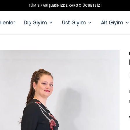
TÜM SIPARIŞLERINIZDE KARGO ÜCRETSIZ!
lenler
Dış Giyim
Üst Giyim
Alt Giyim