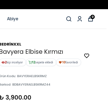
0
Abiye
BEDRİNXXL
Bavyera Elbise Kırmızı
2
12
10
kişi inceliyor
sepete ekledi
favoriledi
Ürün Kodu
:
BAVYERAELBSKRMZ
Barkod
:
BDBAVYERAELBSKRMZ44
₺ 3,900.00