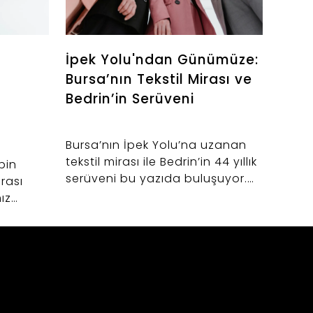
İpek Yolu'ndan Günümüze:
Büyü
Bursa’nın Tekstil Mirası ve
"Alt
Bedrin’in Serüveni
Anat
Bursa’nın İpek Yolu’na uzanan
Modan
tekstil mirası ile Bedrin’in 44 yıllık
sığdı
bin
serüveni bu yazıda buluşuyor.
dünya
rası
Anadolu kadınının asaletini
Bedrin
ız
modern dünya trendleriyle
uzman
nde,
sentezleyen markamızın,
rehbe
modayı 38 bedene sığdırmayan
kadın
el
vizyonunu ve Bursa’daki üretim
uygun
gücünü keşfedin.
seçim
oranı
anlat