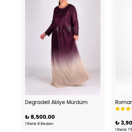
Bağlama Detaylı Taşlı Krep Elbise
Degradeli Abiye Mürdüm
₺ 8,500.00
₺ 3,9
1 Renk 8 Beden
1 Renk 7