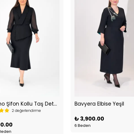
Romano Şifon Kollu Taş Detaylı Büyük Beden Elbise
Bavyera Elbise Yeşil
2 değerlendirme
₺ 3,900.00
00.00
6 Beden
 Beden