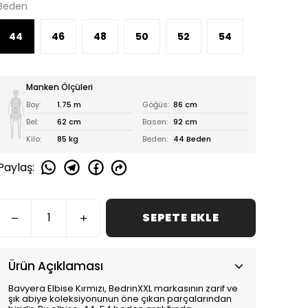
Beden
44
46
48
50
52
54
Manken Ölçüleri
Boy:
1.75 m
Göğüs:
86 cm
Bel:
62 cm
Basen:
92 cm
Kilo:
85 kg
Beden:
44 Beden
Paylaş
:
SEPETE EKLE
Ürün Açıklaması
Bavyera Elbise Kırmızı, BedrinXXL markasının zarif ve
şık abiye koleksiyonunun öne çıkan parçalarından