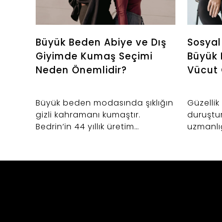
Büyük Beden Abiye ve Dış
Sosya
Giyimde Kumaş Seçimi
Büyük
Neden Önemlidir?
Vücut
Büyük beden modasında şıklığın
Güzellik 
gizli kahramanı kumaştır.
duruştur.
Bedrin’in 44 yıllık üretim
uzmanlı
tecrübesiyle hazırladığımız bu
yazıda;
rehberde; abiye ve dış giyimde
modası
neden kaliteli kumaş tercih
olumlam
etmeniz gerektiğini ve Bursa
kıyafetl
tekstil mirasının tasarımlarımıza
yaşantı
kattığı değeri keşfedin.
özgüvenl
sergiley