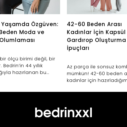
l Yaşamda Özgüven:
42-60 Beden Arası
 Beden Moda ve
Kadınlar İçin Kapsül
 Olumlaması
Gardırop Oluşturma
İpuçları
bir ölçü birimi değil, bir
 Bedrin’in 44 yıllık
Az parça ile sonsuz kom
ğıyla hazırlanan bu
mümkün! 42-60 beden a
 büyük beden
kadınlar için hazırladığım
nda vücut
kapsül gardırop rehberi
asının önemini ve
Bedrin’in 44 yıllık kalıp
erinizle sosyal
tecrübesiyle seçilen tem
nızda nasıl daha
parçaları ve şıklık sırlarını
i bir duruş
keşfedin.
ebileceğinizi keşfedin.