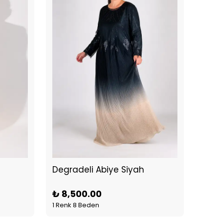
Degradeli Abiye Siyah
₺ 8,500.00
₺ 3
1 Renk 8 Beden
3 Re