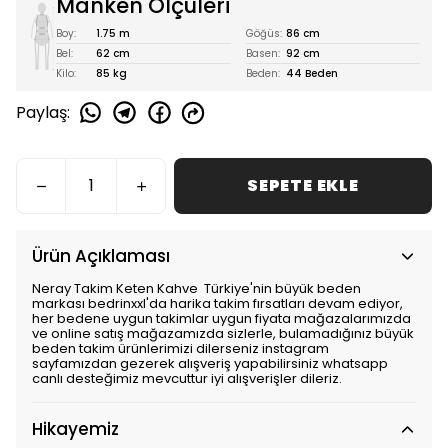
Manken Ölçüleri
Boy:
1.75 m
Göğüs:
86 cm
Bel:
62 cm
Basen:
92 cm
Kilo:
85 kg
Beden:
44 Beden
Paylaş
:
SEPETE EKLE
Ürün Açıklaması
Neray Takim Keten Kahve Türkiye'nin büyük beden
markası bedrinxxl'da harika takim fırsatları devam ediyor,
her bedene uygun takimlar uygun fiyata mağazalarımızda
ve online satış mağazamızda sizlerle, bulamadığınız büyük
beden takim ürünlerimizi dilerseniz instagram
sayfamızdan gezerek alışveriş yapabilirsiniz whatsapp
canlı desteğimiz mevcuttur iyi alışverişler dileriz.
Hikayemiz