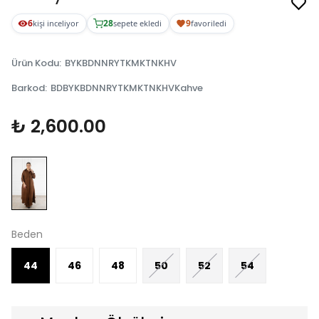
6
28
9
kişi inceliyor
sepete ekledi
favoriledi
Ürün Kodu
:
BYKBDNNRYTKMKTNKHV
Barkod
:
BDBYKBDNNRYTKMKTNKHVKahve
₺ 2,600.00
Beden
44
46
48
50
52
54