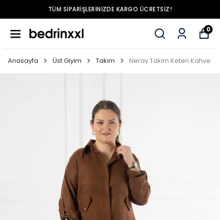
TÜM SIPARIŞLERINIZDE KARGO ÜCRETSIZ!
0
Anasayfa
Üst Giyim
Takım
Neray Takim Keten Kahve