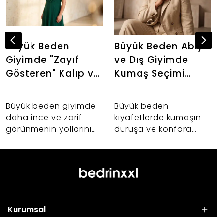
Büyük Beden
Büyük Beden Abiye
Giyimde "Zayıf
ve Dış Giyimde
Gösteren" Kalıp ve
Kumaş Seçimi
Kumaş Sırları: Altın
Neden Önemlidir?
Oranı Keşfedin
Büyük beden giyimde
Büyük beden
daha ince ve zarif
kıyafetlerde kumaşın
görünmenin yollarını
duruşa ve konfora
keşfedin. 42-60 beden
etkisi nedir? Abiye,
arası kadınlar için
takım ve dış giyim
vücut anatomisine
alışverişlerinizde hayat
uygun kalıp uzmanlığı,
kurtaracak kumaş
kumaş seçimi ve
seçimi sırları.
Bedrin'in altın oran
Kurumsal
felsefesi.