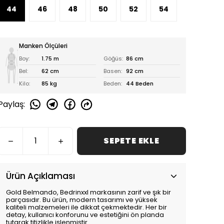
44
46
48
50
52
54
Manken Ölçüleri
Boy:
1.75 m
Göğüs:
86 cm
Bel:
62 cm
Basen:
92 cm
Kilo:
85 kg
Beden:
44 Beden
Paylaş
:
SEPETE EKLE
Ürün Açıklaması
Gold Belmando, Bedrinxxl markasının zarif ve şık bir
parçasıdır. Bu ürün, modern tasarımı ve yüksek
kaliteli malzemeleri ile dikkat çekmektedir. Her bir
detay, kullanıcı konforunu ve estetiğini ön planda
tutarak titizlikle işlenmiştir.