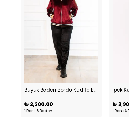
Büyük Beden Bordo Kadife Eşofman Takım
İpek K
₺ 2,200.00
₺ 3,9
1 Renk 6 Beden
1 Renk 6