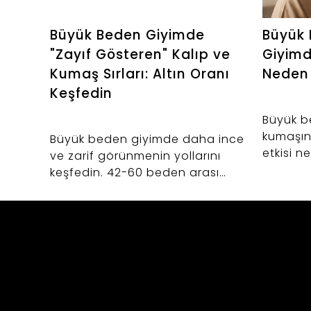
Büyük Beden Giyimde
Büyük 
"Zayıf Gösteren" Kalıp ve
Giyim
Kumaş Sırları: Altın Oranı
Neden 
Keşfedin
Büyük b
kumaşın
Büyük beden giyimde daha ince
etkisi n
ve zarif görünmenin yollarını
giyim al
keşfedin. 42-60 beden arası
kurtarac
kadınlar için vücut anatomisine
uygun kalıp uzmanlığı, kumaş
seçimi ve Bedrin'in altın oran
felsefesi.