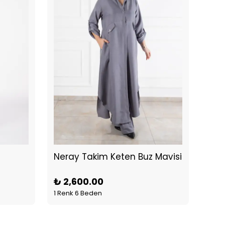
Neray Takim Keten Buz Mavisi
New
₺ 2,600.00
₺ 2
1 Renk 6 Beden
1 Ren