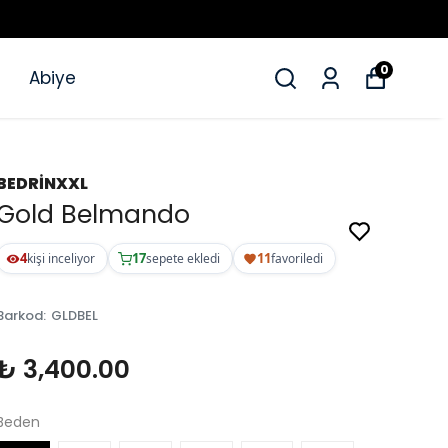
0
Abiye
BEDRİNXXL
Gold Belmando
4
17
11
kişi inceliyor
sepete ekledi
favoriledi
Barkod
:
GLDBEL
₺ 3,400.00
Beden