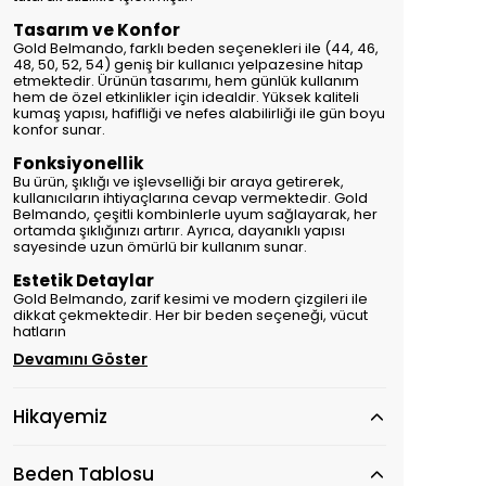
Tasarım ve Konfor
Gold Belmando, farklı beden seçenekleri ile (44, 46,
48, 50, 52, 54) geniş bir kullanıcı yelpazesine hitap
etmektedir. Ürünün tasarımı, hem günlük kullanım
hem de özel etkinlikler için idealdir. Yüksek kaliteli
kumaş yapısı, hafifliği ve nefes alabilirliği ile gün boyu
konfor sunar.
Fonksiyonellik
Bu ürün, şıklığı ve işlevselliği bir araya getirerek,
kullanıcıların ihtiyaçlarına cevap vermektedir. Gold
Belmando, çeşitli kombinlerle uyum sağlayarak, her
ortamda şıklığınızı artırır. Ayrıca, dayanıklı yapısı
sayesinde uzun ömürlü bir kullanım sunar.
Estetik Detaylar
Gold Belmando, zarif kesimi ve modern çizgileri ile
dikkat çekmektedir. Her bir beden seçeneği, vücut
hatların
Devamını Göster
Hikayemiz
Beden Tablosu