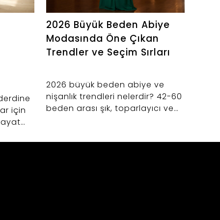
2026 Büyük Beden Abiye
Geni
Modasında Öne Çıkan
Baca
Trendler ve Seçim Sırları
Pant
2026 büyük beden abiye ve
Geniş
nişanlık trendleri nelerdir? 42-60
kadın
derdine
beden arası şık, toparlayıcı ve
seçim
r için
zarif düğün elbiseleri seçerken
42-60
 hayat
dikkat etmeniz gerekenler.
ile ko
p
şfedin.