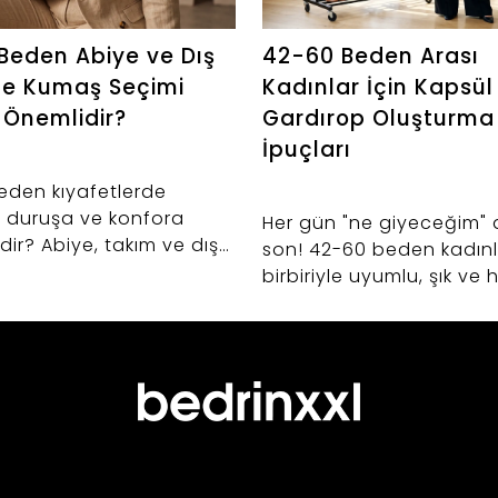
Beden Abiye ve Dış
42-60 Beden Arası
de Kumaş Seçimi
Kadınlar İçin Kapsül
Önemlidir?
Gardırop Oluşturma
İpuçları
eden kıyafetlerde
 duruşa ve konfora
Her gün "ne giyeceğim" 
edir? Abiye, takım ve dış
son! 42-60 beden kadınla
ışverişlerinizde hayat
birbiriyle uyumlu, şık ve
ak kumaş seçimi sırları.
kurtaran kapsül gardıro
oluşturmanın sırlarını ke