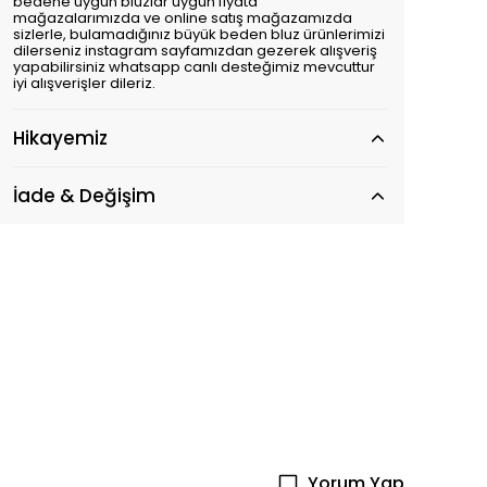
bedene uygun bluzlar uygun fiyata
mağazalarımızda ve online satış mağazamızda
sizlerle, bulamadığınız büyük beden bluz ürünlerimizi
dilerseniz instagram sayfamızdan gezerek alışveriş
yapabilirsiniz whatsapp canlı desteğimiz mevcuttur
iyi alışverişler dileriz.
Hikayemiz
İade & Değişim
Yorum Yap