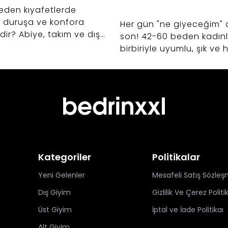
eden kıyafetlerde
 duruşa ve konfora
Her gün "ne giyeceğim" 
edir? Abiye, takım ve dış
son! 42-60 beden kadınla
ışverişlerinizde hayat
birbiriyle uyumlu, şık ve
ak kumaş seçimi sırları.
kurtaran kapsül gardıro
oluşturmanın sırlarını ke
Kategoriler
Politikalar
Yeni Gelenler
Mesafeli Satış Sözleş
Dış Giyim
Gizlilik Ve Çerez Politi
Üst Giyim
İptal ve İade Politikaı
Alt Giyim