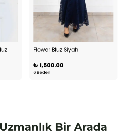
luz
Flower Bluz Siyah
₺ 1,500.00
₺ 1
6 Beden
1 Ren
e Uzmanlık Bir Arada