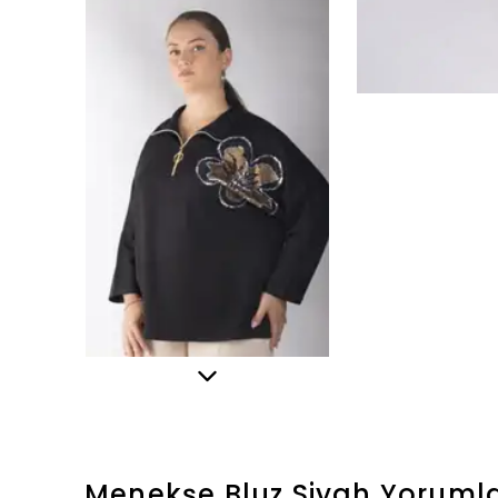
Menekşe Bluz Siyah
Yoruml