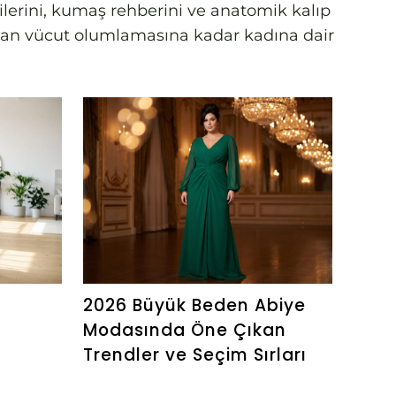
rilerini, kumaş rehberini ve anatomik kalıp
amdan vücut olumlamasına kadar kadına dair
2026 Büyük Beden Abiye
Geni
Modasında Öne Çıkan
Baca
Trendler ve Seçim Sırları
Pant