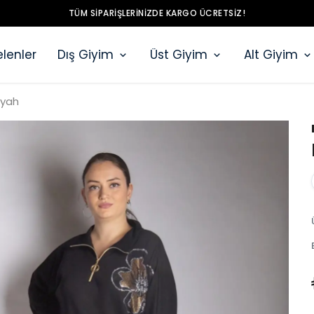
TÜM SIPARIŞLERINIZDE KARGO ÜCRETSIZ!
lenler
Dış Giyim
Üst Giyim
Alt Giyim
iyah