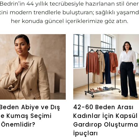
edrin’in 44 yıllık tecrübesiyle hazırlanan stil öne
letini modern trendlerle buluşturan; sağlıklı yaş
her konuda güncel içeriklerimize göz atın.
Beden Abiye ve Dış
42-60 Beden Arası
de Kumaş Seçimi
Kadınlar İçin Kapsül
Önemlidir?
Gardırop Oluşturma
İpuçları