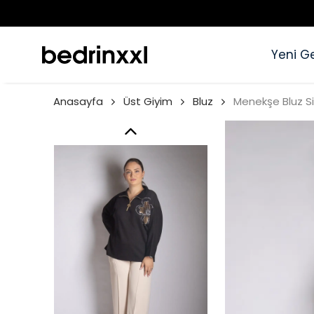
Yeni Ge
Anasayfa
Üst Giyim
Bluz
Menekşe Bluz S