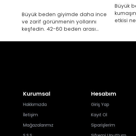
Büyük b
kumaşın
Büyük beden giyimde daha ince
etkisi n
ve zarif görünmenin yollarını
giyim al
keşfedin. 42-60 beden arası
kurtarac
kadınlar için vücut anatomisine
uygun kalıp uzmanlığı, kumaş
seçimi ve Bedrin'in altın oran
felsefesi.
Kurumsal
Hesabım
Hakkımızda
Giriş Yap
İletişim
Kayıt Ol
Mağazalarımız
Siparişlerim
S.S.S.
Şifremi Unuttum