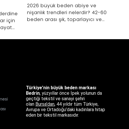
2026 büyük beden abiye ve
Geniş
nişanlık trendleri nelerdir? 42-60
kadın
derdine
beden arası şık, toparlayıcı ve
seçim
r için
zarif düğün elbiseleri seçerken
42-60
 hayat
dikkat etmeniz gerekenler.
ile ko
p
şfedin.
Türkiye’nin büyük beden markası
Bedrin
, yüzyıllar önce İpek yolunun da
geçtiği tekstil ve sanayi şehri
mesi
olan
Bursa’dan
,
44 yıldır tüm Türkiye,
kası
Avrupa ve Ortadoğu’daki kadınlara hitap
eden bir tekstil markasıdır.