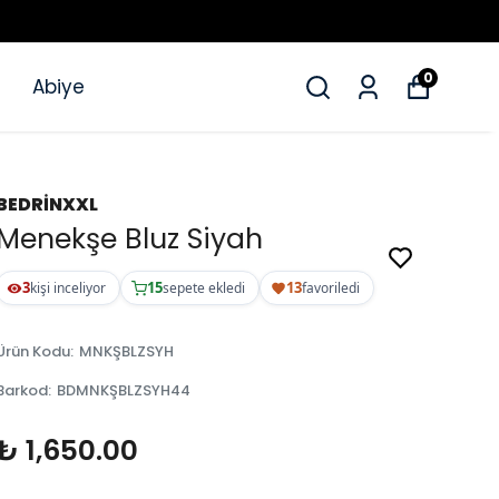
0
Abiye
BEDRİNXXL
Menekşe Bluz Siyah
3
15
13
kişi inceliyor
sepete ekledi
favoriledi
Ürün Kodu
:
MNKŞBLZSYH
Barkod
:
BDMNKŞBLZSYH44
₺ 1,650.00