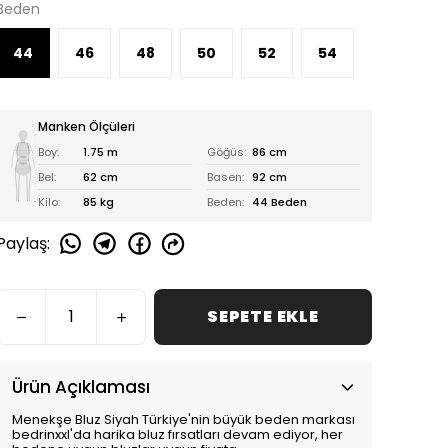
Beden
44
46
48
50
52
54
Manken Ölçüleri
Boy:
1.75 m
Göğüs:
86 cm
Bel:
62 cm
Basen:
92 cm
Kilo:
85 kg
Beden:
44 Beden
Paylaş
:
SEPETE EKLE
Ürün Açıklaması
Menekşe Bluz Siyah Türkiye'nin büyük beden markası
bedrinxxl'da harika bluz fırsatları devam ediyor, her