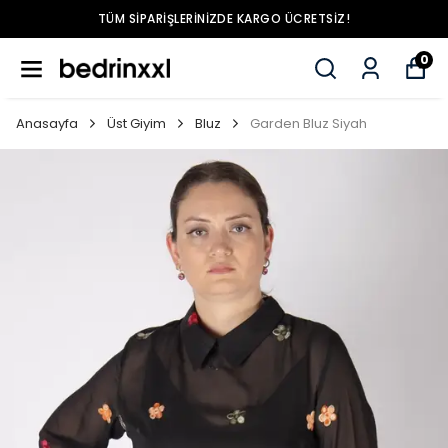
TÜM SIPARIŞLERINIZDE KARGO ÜCRETSIZ!
0
Anasayfa
Üst Giyim
Bluz
Garden Bluz Siyah