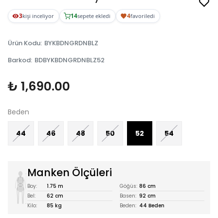
3
14
4
kişi inceliyor
sepete ekledi
favoriledi
Ürün Kodu
:
BYKBDNGRDNBLZ
Barkod
:
BDBYKBDNGRDNBLZ52
₺ 1,690.00
Beden
44
46
48
50
52
54
Manken Ölçüleri
Boy:
1.75 m
Göğüs:
86 cm
Bel:
62 cm
Basen:
92 cm
Kilo:
85 kg
Beden:
44 Beden