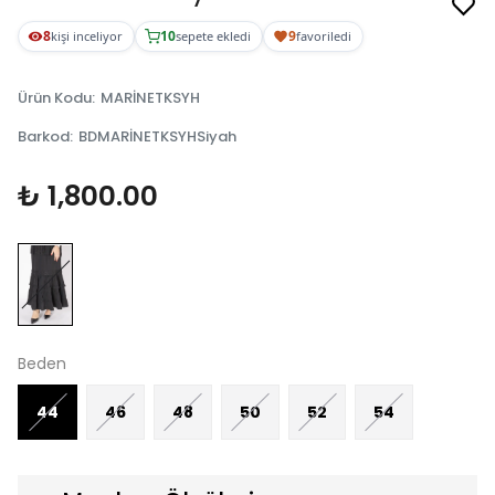
8
10
9
kişi inceliyor
sepete ekledi
favoriledi
Ürün Kodu
:
MARİNETKSYH
Barkod
:
BDMARİNETKSYHSiyah
₺ 1,800.00
Beden
44
46
48
50
52
54