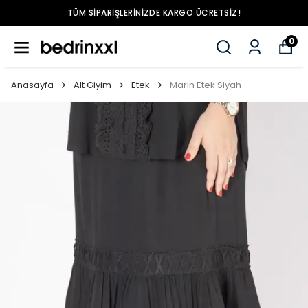
TÜM SIPARIŞLERINIZDE KARGO ÜCRETSIZ!
0
Anasayfa
Alt Giyim
Etek
Marin Etek Siyah