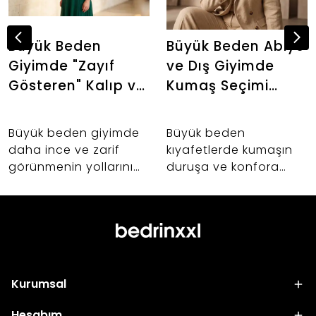
Büyük Beden
Büyük Beden Abiye
Giyimde "Zayıf
ve Dış Giyimde
Gösteren" Kalıp ve
Kumaş Seçimi
Kumaş Sırları: Altın
Neden Önemlidir?
Oranı Keşfedin
Büyük beden giyimde
Büyük beden
daha ince ve zarif
kıyafetlerde kumaşın
görünmenin yollarını
duruşa ve konfora
keşfedin. 42-60 beden
etkisi nedir? Abiye,
arası kadınlar için
takım ve dış giyim
vücut anatomisine
alışverişlerinizde hayat
uygun kalıp uzmanlığı,
kurtaracak kumaş
kumaş seçimi ve
seçimi sırları.
Bedrin'in altın oran
Kurumsal
felsefesi.
Hesabım