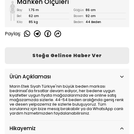
Manken Ölçüleri
Boy:
1.75 m
Göğüs:
86 cm
Bel:
62 cm
Basen:
92 cm
Kilo:
85 kg
Beden:
44 Beden
Paylaş
:
Stoğa Gelince Haber Ver
Ürün Açıklaması
Marin Etek Siyah Türkiye'nin büyük beden markası
bedrinxxl'da fırsatlar devam ediyor, her bedene uygun
kıyafetler uygun fiyata mağazalarımızda ve online satış
mağazamızda sizlerle. 44-54 beden aralığında geniş renk
ve desen yelpazemiz ile sizlerle buluşuyoruz. Tüm
sorularınız için bize mesaj bırakabilir ya da WhatsApp canlı
yardım hizmetimizden faydalanabilirsiniz.
Hikayemiz