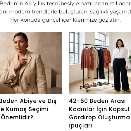
edrin’in 44 yıllık tecrübesiyle hazırlanan stil öne
letini modern trendlerle buluşturan; sağlıklı yaş
her konuda güncel içeriklerimize göz atın.
Beden Abiye ve Dış
42-60 Beden Arası
de Kumaş Seçimi
Kadınlar İçin Kapsül
Önemlidir?
Gardırop Oluşturma
İpuçları