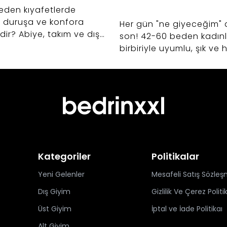
eden kıyafetlerde
 duruşa ve konfora
Her gün "ne giyeceğim" 
edir? Abiye, takım ve dış
son! 42-60 beden kadınla
ışverişlerinizde hayat
birbiriyle uyumlu, şık ve
ak kumaş seçimi sırları.
kurtaran kapsül gardıro
oluşturmanın sırlarını ke
Kategoriler
Politikalar
Yeni Gelenler
Mesafeli Satış Sözleş
Dış Giyim
Gizlilik Ve Çerez Politi
Üst Giyim
İptal ve İade Politikaı
Alt Giyim