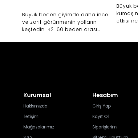
Büyük b
kumaşın
Büyük beden giyimde daha ince
etkisi n
ve zarif görünmenin yollarını
giyim al
keşfedin. 42-60 beden arası
kurtarac
kadınlar için vücut anatomisine
uygun kalıp uzmanlığı, kumaş
seçimi ve Bedrin'in altın oran
felsefesi.
Kurumsal
Hesabım
Hakkımızda
Giriş Yap
İletişim
Kayıt Ol
Mağazalarımız
Siparişlerim
S.S.S.
Şifremi Unuttum