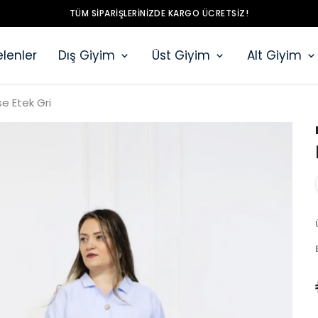
TÜM SIPARIŞLERINIZDE KARGO ÜCRETSIZ!
lenler
Dış Giyim
Üst Giyim
Alt Giyim
e Etek Gri