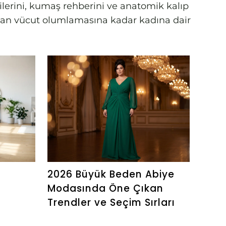
rilerini, kumaş rehberini ve anatomik kalıp
amdan vücut olumlamasına kadar kadına dair
2026 Büyük Beden Abiye
Geni
Modasında Öne Çıkan
Baca
Trendler ve Seçim Sırları
Pant