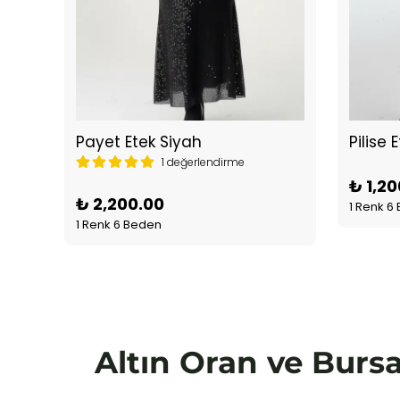
ek
Payet Etek Siyah
Pilise 
1 değerlendirme
₺ 1,20
₺ 2,200.00
1 Renk 6
1 Renk 6 Beden
Altın Oran ve Bursa