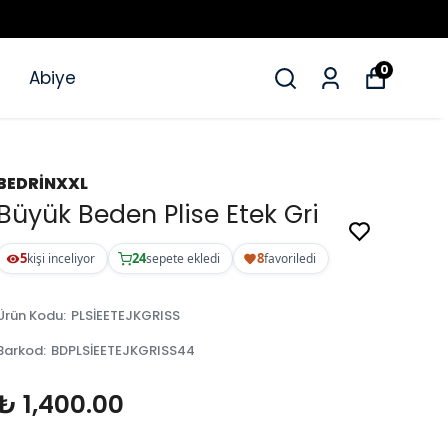
0
Abiye
BEDRİNXXL
Büyük Beden Plise Etek Gri
5
24
8
kişi inceliyor
sepete ekledi
favoriledi
Ürün Kodu
:
PLSİEETEJKGRISS
Barkod
:
BDPLSİEETEJKGRISS44
₺ 1,400.00