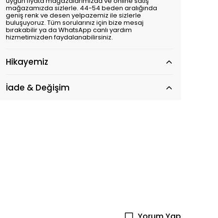
uygun fiyata mağazalarımızda ve online satış
mağazamızda sizlerle. 44-54 beden aralığında
geniş renk ve desen yelpazemiz ile sizlerle
buluşuyoruz. Tüm sorularınız için bize mesaj
bırakabilir ya da WhatsApp canlı yardım
hizmetimizden faydalanabilirsiniz.
Hikayemiz
İade & Değişim
Yorum Yap