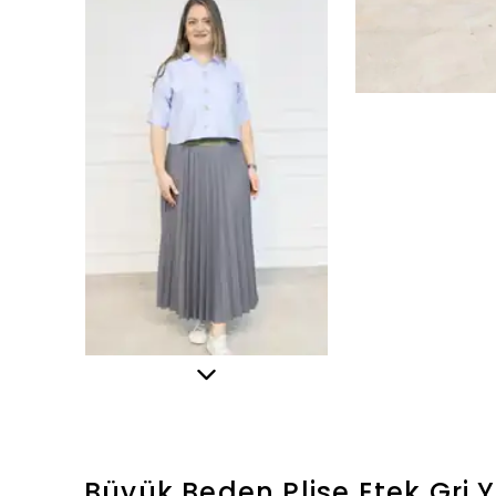
Büyük Beden Plise Etek Gri
Y