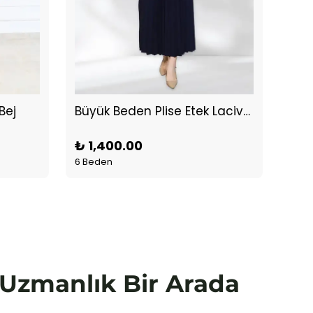
Bej
Büyük Beden Plise Etek Lacivert
Buy
₺ 1,400.00
₺ 1
6 Beden
1 Ren
e Uzmanlık Bir Arada