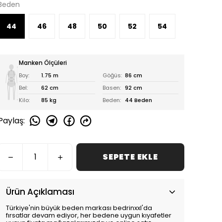
Beden
44
46
48
50
52
54
Manken Ölçüleri
Boy:
1.75 m
Göğüs:
86 cm
Bel:
62 cm
Basen:
92 cm
Kilo:
85 kg
Beden:
44 Beden
Paylaş
:
SEPETE EKLE
Ürün Açıklaması
Türkiye'nin büyük beden markası bedrinxxl'da
fırsatlar devam ediyor, her bedene uygun kıyafetler