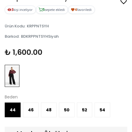
3
5
4
kişi inceliyor
sepete ekledi
favoriledi
Ürün Kodu
:
KRPPNTSYH
Barkod
:
BDKRPPNTSYHSiyah
₺ 1,600.00
Beden
44
46
48
50
52
54