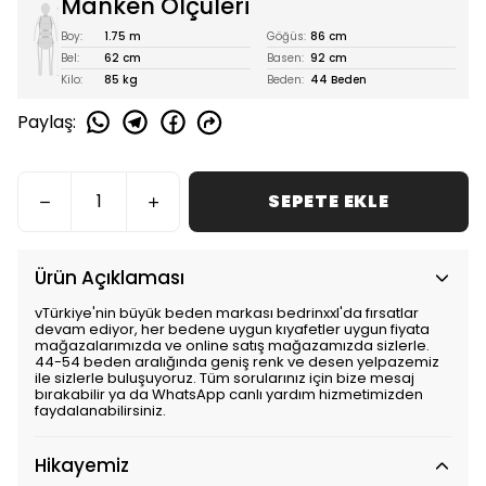
Manken Ölçüleri
Boy:
1.75 m
Göğüs:
86 cm
Bel:
62 cm
Basen:
92 cm
Kilo:
85 kg
Beden:
44 Beden
Paylaş
:
SEPETE EKLE
Ürün Açıklaması
vTürkiye'nin büyük beden markası bedrinxxl'da fırsatlar
devam ediyor, her bedene uygun kıyafetler uygun fiyata
mağazalarımızda ve online satış mağazamızda sizlerle.
44-54 beden aralığında geniş renk ve desen yelpazemiz
ile sizlerle buluşuyoruz. Tüm sorularınız için bize mesaj
bırakabilir ya da WhatsApp canlı yardım hizmetimizden
faydalanabilirsiniz.
Hikayemiz