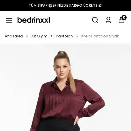
TÜM SIPARIŞLERINIZDE KARGO ÜCRETSIZ!
0
Anasayfa
Alt Giyim
Pantolon
Krep Pantolon Siyah