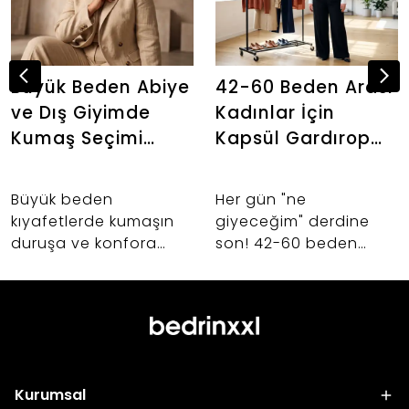
Büyük Beden Abiye
42-60 Beden Arası
ve Dış Giyimde
Kadınlar İçin
Kumaş Seçimi
Kapsül Gardırop
Neden Önemlidir?
Oluşturma İpuçları
Büyük beden
Her gün "ne
kıyafetlerde kumaşın
giyeceğim" derdine
duruşa ve konfora
son! 42-60 beden
etkisi nedir? Abiye,
kadınlar için birbiriyle
takım ve dış giyim
uyumlu, şık ve hayat
alışverişlerinizde hayat
kurtaran kapsül
kurtaracak kumaş
gardırop oluşturmanın
seçimi sırları.
sırlarını keşfedin.
Kurumsal