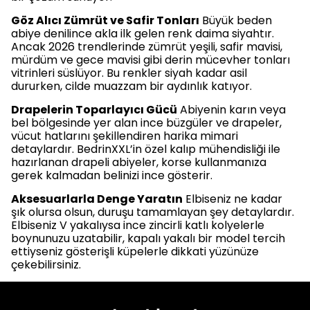
Göz Alıcı Zümrüt ve Safir Tonları
Büyük beden
abiye denilince akla ilk gelen renk daima siyahtır.
Ancak 2026 trendlerinde zümrüt yeşili, safir mavisi,
mürdüm ve gece mavisi gibi derin mücevher tonları
vitrinleri süslüyor. Bu renkler siyah kadar asil
dururken, cilde muazzam bir aydınlık katıyor.
Drapelerin Toparlayıcı Gücü
Abiyenin karın veya
bel bölgesinde yer alan ince büzgüler ve drapeler,
vücut hatlarını şekillendiren harika mimari
detaylardır. BedrinXXL’in özel kalıp mühendisliği ile
hazırlanan drapeli abiyeler, korse kullanmanıza
gerek kalmadan belinizi ince gösterir.
Aksesuarlarla Denge Yaratın
Elbiseniz ne kadar
şık olursa olsun, duruşu tamamlayan şey detaylardır.
Elbiseniz V yakalıysa ince zincirli katlı kolyelerle
boynunuzu uzatabilir, kapalı yakalı bir model tercih
ettiyseniz gösterişli küpelerle dikkati yüzünüze
çekebilirsiniz.