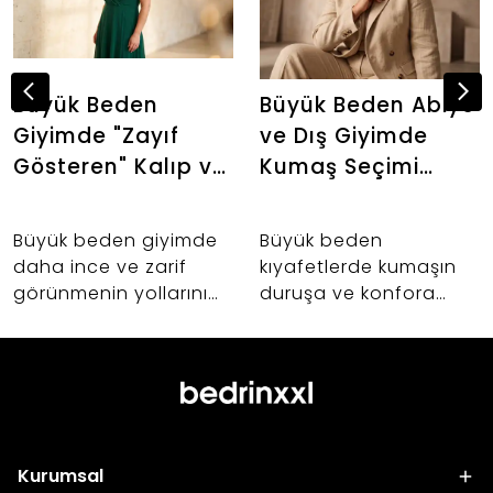
Büyük Beden
Büyük Beden Abiye
Giyimde "Zayıf
ve Dış Giyimde
Gösteren" Kalıp ve
Kumaş Seçimi
Kumaş Sırları: Altın
Neden Önemlidir?
Oranı Keşfedin
Büyük beden giyimde
Büyük beden
daha ince ve zarif
kıyafetlerde kumaşın
görünmenin yollarını
duruşa ve konfora
keşfedin. 42-60 beden
etkisi nedir? Abiye,
arası kadınlar için
takım ve dış giyim
vücut anatomisine
alışverişlerinizde hayat
uygun kalıp uzmanlığı,
kurtaracak kumaş
kumaş seçimi ve
seçimi sırları.
Bedrin'in altın oran
Kurumsal
felsefesi.