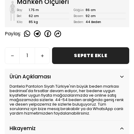
Manken Ölçüleri
Boy:
1.75 m
Göğüs:
86 cm
Bel:
62 cm
Basen:
92 cm
Kilo:
85 kg
Beden:
44 Beden
Paylaş
:
SEPETE EKLE
Ürün Açıklaması
Dantela Pantolon Siyah Türkiye'nin büyük beden markası
bedrinxxl'da fırsatlar devam ediyor, her bedene uygun
kıyafetler uygun fiyata mağazalarımızda ve online satış
mağazamızda sizlerle. 44-54 beden aralığında geniş renk
ve desen yelpazemiz ile sizlerle buluşuyoruz. Tüm
sorularınız için bize mesaj bırakabilir ya da WhatsApp canlı
yardım hizmetimizden faydalanabilirsiniz.
Hikayemiz