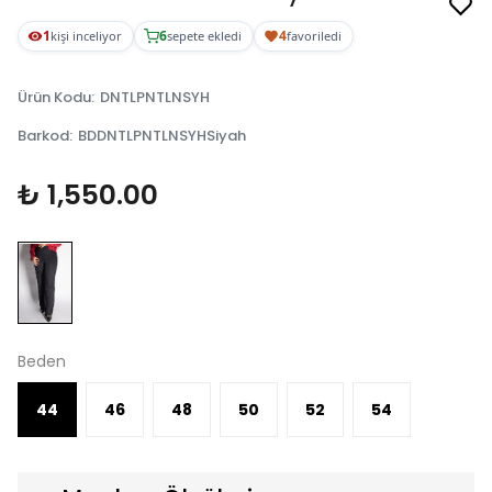
1
6
4
kişi inceliyor
sepete ekledi
favoriledi
Ürün Kodu
:
DNTLPNTLNSYH
Barkod
:
BDDNTLPNTLNSYHSiyah
₺ 1,550.00
Beden
44
46
48
50
52
54