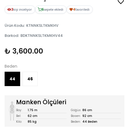
3
6
4
kişi inceliyor
sepete ekledi
favoriledi
Ürün Kodu
:
KTNNKSLTKMKHV
Barkod
:
BDKTNNKSLTKMKHV44
₺ 3,600.00
Beden
44
46
Manken Ölçüleri
Boy:
1.75 m
Göğüs:
86 cm
Bel:
62 cm
Basen:
92 cm
Kilo:
85 kg
Beden:
44 Beden