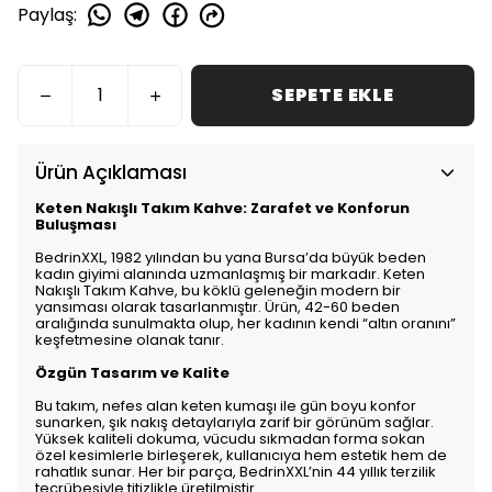
Paylaş
:
SEPETE EKLE
Ürün Açıklaması
Keten Nakışlı Takım Kahve: Zarafet ve Konforun
Buluşması
BedrinXXL, 1982 yılından bu yana Bursa’da büyük beden
kadın giyimi alanında uzmanlaşmış bir markadır. Keten
Nakışlı Takım Kahve, bu köklü geleneğin modern bir
yansıması olarak tasarlanmıştır. Ürün, 42-60 beden
aralığında sunulmakta olup, her kadının kendi “altın oranını”
keşfetmesine olanak tanır.
Özgün Tasarım ve Kalite
Bu takım, nefes alan keten kumaşı ile gün boyu konfor
sunarken, şık nakış detaylarıyla zarif bir görünüm sağlar.
Yüksek kaliteli dokuma, vücudu sıkmadan forma sokan
özel kesimlerle birleşerek, kullanıcıya hem estetik hem de
rahatlık sunar. Her bir parça, BedrinXXL’nin 44 yıllık terzilik
tecrübesiyle titizlikle üretilmiştir.