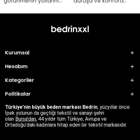
görünmenin yollarını
duruşa ve konfora
keşfedin. 42-60 beden
etkisi nedir? Abiye,
arası kadınlar için
takım ve dış giyim
vücut anatomisine
alışverişlerinizde hayat
uygun kalıp uzmanlığı,
kurtaracak kumaş
kumaş seçimi ve
seçimi sırları.
Bedrin'in altın oran
Kurumsal
felsefesi.
Hesabım
Kategoriler
Politikalar
Türkiye’nin büyük beden markası Bedrin
, yüzyıllar önce
İpek yolunun da geçtiği tekstil ve sanayi şehri
olan
Bursa’dan
,
44 yıldır tüm Türkiye, Avrupa ve
Ortadoğu’daki kadınlara hitap eden bir tekstil markasıdır.