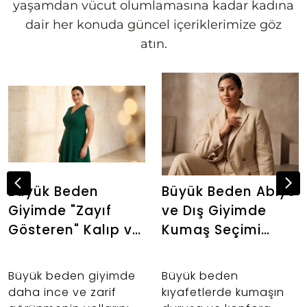
yaşamdan vücut olumlamasına kadar kadına
dair her konuda güncel içeriklerimize göz
atın.
Büyük Beden
Büyük Beden Abiye
Giyimde "Zayıf
ve Dış Giyimde
Gösteren" Kalıp ve
Kumaş Seçimi
Kumaş Sırları: Altın
Neden Önemlidir?
Oranı Keşfedin
Büyük beden giyimde
Büyük beden
daha ince ve zarif
kıyafetlerde kumaşın