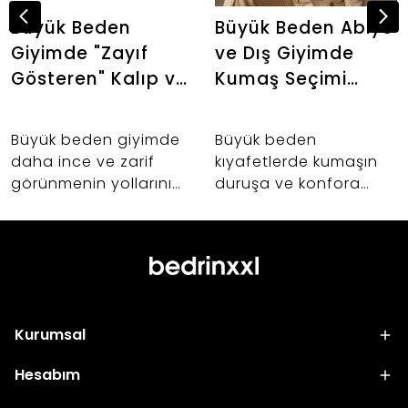
Büyük Beden
Büyük Beden Abiye
Giyimde "Zayıf
ve Dış Giyimde
Gösteren" Kalıp ve
Kumaş Seçimi
Kumaş Sırları: Altın
Neden Önemlidir?
Oranı Keşfedin
Büyük beden giyimde
Büyük beden
daha ince ve zarif
kıyafetlerde kumaşın
görünmenin yollarını
duruşa ve konfora
keşfedin. 42-60 beden
etkisi nedir? Abiye,
arası kadınlar için
takım ve dış giyim
vücut anatomisine
alışverişlerinizde hayat
uygun kalıp uzmanlığı,
kurtaracak kumaş
kumaş seçimi ve
seçimi sırları.
Bedrin'in altın oran
Kurumsal
felsefesi.
Hesabım