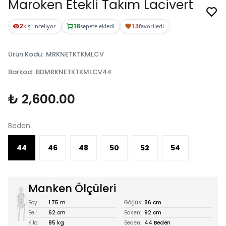
Maroken Etekli Takım Lacivert
2
18
13
kişi inceliyor
sepete ekledi
favoriledi
Ürün Kodu
:
MRKNETKTKMLCV
Barkod
:
BDMRKNETKTKMLCV44
₺ 2,600.00
Beden
44
46
48
50
52
54
Manken Ölçüleri
Boy:
1.75 m
Göğüs:
86 cm
Bel:
62 cm
Basen:
92 cm
Kilo:
85 kg
Beden:
44 Beden