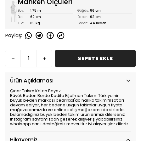
Manken Ölçüleri
Boy:
1.75 m
Göğüs:
86 cm
Bel:
62 cm
Basen:
92 cm
Kilo:
85 kg
Beden:
44 Beden
Paylaş
:
SEPETE EKLE
Ürün Açıklaması
Çınar Takım Keten Beyaz
Büyük Beden Bordo Kadife Eşofman Takım Türkiye'nin
büyük beden markası bedrinxxl'da harika takim fırsatları
devam ediyor, her bedene uygun takimlar uygun fiyata
mağazalarımızda ve online satış mağazamızda sizlerle,
bulamadığınız büyük beden takim ürünlerimizi dilerseniz
instagram sayfamızdan gezerek alışveriş yapabilirsiniz
whatsapp canlı desteğimiz mevcuttur iyi alışverişler dileriz.
Hikayemiz