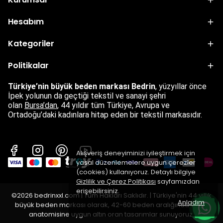
felsefesi.
Hesabım
Kategoriler
Politikalar
Türkiye’nin büyük beden markası Bedrin
, yüzyıllar önce
İpek yolunun da geçtiği tekstil ve sanayi şehri
olan
Bursa’dan
,
44 yıldır tüm Türkiye, Avrupa ve
Ortadoğu’daki kadınlara hitap eden bir tekstil markasıdır.
Alışveriş deneyiminizi iyileştirmek için
yasal düzenlemelere uygun çerezler
(cookies) kullanıyoruz. Detaylı bilgiye
Gizlilik ve Çerez Politikası
sayfamızdan
erişebilirsiniz.
©2026 bedrinxxl.com | Tüm Hakları Saklıdır. | Türkiye'nin 44 yıllık
Anladım
büyük beden markası olarak, 42-60 beden aralığında vücut
anatomisine uygun altın oran tasarımlar sunuyoruz.