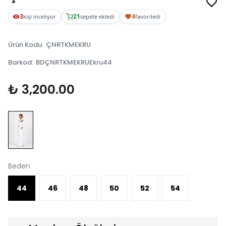
3
21
4
kişi inceliyor
sepete ekledi
favoriledi
Ürün Kodu
:
ÇNRTKMEKRU
Barkod
:
BDÇNRTKMEKRUEkru44
₺ 3,200.00
Beden
44
46
48
50
52
54