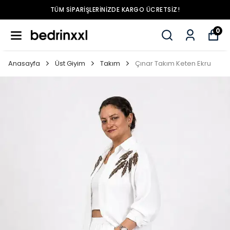
TÜM SIPARIŞLERINIZDE KARGO ÜCRETSIZ!
0
Anasayfa
Üst Giyim
Takım
Çınar Takım Keten Ekru