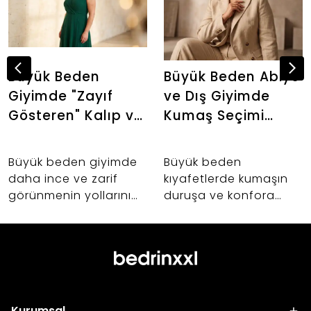
Büyük Beden
Büyük Beden Abiye
Giyimde "Zayıf
ve Dış Giyimde
Gösteren" Kalıp ve
Kumaş Seçimi
Kumaş Sırları: Altın
Neden Önemlidir?
Oranı Keşfedin
Büyük beden giyimde
Büyük beden
daha ince ve zarif
kıyafetlerde kumaşın
görünmenin yollarını
duruşa ve konfora
keşfedin. 42-60 beden
etkisi nedir? Abiye,
arası kadınlar için
takım ve dış giyim
vücut anatomisine
alışverişlerinizde hayat
uygun kalıp uzmanlığı,
kurtaracak kumaş
kumaş seçimi ve
seçimi sırları.
Bedrin'in altın oran
Kurumsal