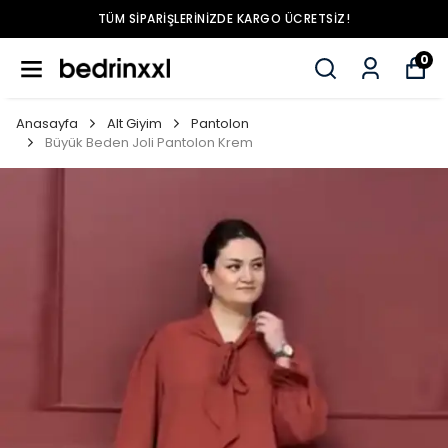
TÜM SIPARIŞLERINIZDE KARGO ÜCRETSIZ!
0
Anasayfa
Alt Giyim
Pantolon
Büyük Beden Joli Pantolon Krem