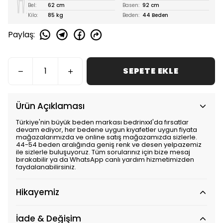
Bel:
62 cm
Basen:
92 cm
Kilo:
85 kg
Beden:
44 Beden
Paylaş
:
SEPETE EKLE
Ürün Açıklaması
Türkiye'nin büyük beden markası bedrinxxl'da fırsatlar
devam ediyor, her bedene uygun kıyafetler uygun fiyata
mağazalarımızda ve online satış mağazamızda sizlerle.
44-54 beden aralığında geniş renk ve desen yelpazemiz
ile sizlerle buluşuyoruz. Tüm sorularınız için bize mesaj
bırakabilir ya da WhatsApp canlı yardım hizmetimizden
faydalanabilirsiniz.
Hikayemiz
İade & Değişim