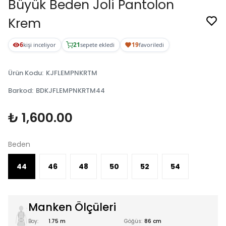
Büyük Beden Joli Pantolon
Krem
6
21
19
kişi inceliyor
sepete ekledi
favoriledi
Ürün Kodu
:
KJFLEMPNKRTM
Barkod
:
BDKJFLEMPNKRTM44
₺ 1,600.00
Beden
44
46
48
50
52
54
Manken Ölçüleri
Boy:
1.75 m
Göğüs:
86 cm