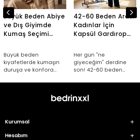
Büyük Beden Abiye
42-60 Beden Arası
ve Dış Giyimde
Kadınlar İçin
Kumaş Seçimi
Kapsül Gardırop
Neden Önemlidir?
Oluşturma İpuçları
Büyük beden
Her gün "ne
kıyafetlerde kumaşın
giyeceğim" derdine
duruşa ve konfora
son! 42-60 beden
etkisi nedir? Abiye,
kadınlar için birbiriyle
takım ve dış giyim
uyumlu, şık ve hayat
alışverişlerinizde hayat
kurtaran kapsül
kurtaracak kumaş
gardırop oluşturmanın
seçimi sırları.
sırlarını keşfedin.
Kurumsal
Hesabım