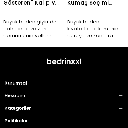
Gösteren" Kalıp ve
Kumaş Seçimi
Kumaş Sırları: Altın
Neden Önemlidir?
Oranı Keşfedin
Büyük beden giyimde
Büyük beden
daha ince ve zarif
kıyafetlerde kumaşın
görünmenin yollarını
duruşa ve konfora
keşfedin. 42-60 beden
etkisi nedir? Abiye,
arası kadınlar için
takım ve dış giyim
vücut anatomisine
alışverişlerinizde hayat
uygun kalıp uzmanlığı,
kurtaracak kumaş
kumaş seçimi ve
seçimi sırları.
Bedrin'in altın oran
Kurumsal
felsefesi.
Hesabım
Kategoriler
Politikalar