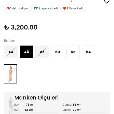
1
17
11
kişi inceliyor
sepete ekledi
favoriledi
₺ 3,200.00
Beden
44
46
48
50
52
54
Manken Ölçüleri
Boy:
1.75 m
Göğüs:
86 cm
Bel:
62 cm
Basen:
92 cm