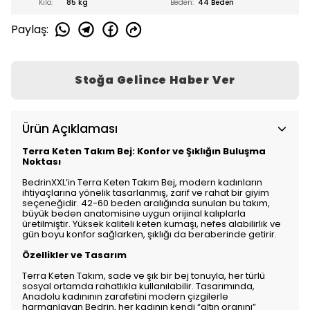
Kilo:
85 kg
Beden:
44 Beden
Paylaş
:
Stoğa Gelince Haber Ver
Ürün Açıklaması
Terra Keten Takım Bej: Konfor ve Şıklığın Buluşma
Noktası
BedrinXXL’in Terra Keten Takım Bej, modern kadınların
ihtiyaçlarına yönelik tasarlanmış, zarif ve rahat bir giyim
seçeneğidir. 42-60 beden aralığında sunulan bu takım,
büyük beden anatomisine uygun orijinal kalıplarla
üretilmiştir. Yüksek kaliteli keten kumaşı, nefes alabilirlik ve
gün boyu konfor sağlarken, şıklığı da beraberinde getirir.
Özellikler ve Tasarım
Terra Keten Takım, sade ve şık bir bej tonuyla, her türlü
sosyal ortamda rahatlıkla kullanılabilir. Tasarımında,
Anadolu kadınının zarafetini modern çizgilerle
harmanlayan Bedrin, her kadının kendi “altın oranını”