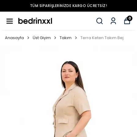
TÜM SIPARIŞLERINIZDE KARGO ÜCRETSIZ!
0
Anasayfa
Üst Giyim
Takım
Terra Keten Takım Bej