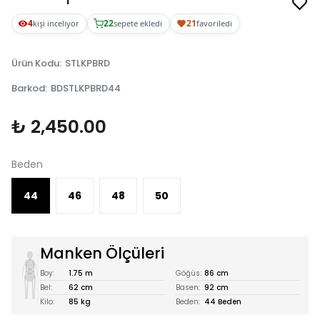
4
22
21
kişi inceliyor
sepete ekledi
favoriledi
Ürün Kodu
:
STLKPBRD
Barkod
:
BDSTLKPBRD44
₺ 2,450.00
Beden
44
46
48
50
Manken Ölçüleri
Boy:
1.75 m
Göğüs:
86 cm
Bel:
62 cm
Basen:
92 cm
Kilo:
85 kg
Beden:
44 Beden