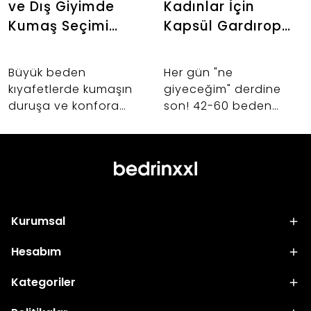
ve Dış Giyimde
Kadınlar İçin
Kumaş Seçimi
Kapsül Gardırop
Neden Önemlidir?
Oluşturma İpuçları
Büyük beden
Her gün "ne
kıyafetlerde kumaşın
giyeceğim" derdine
duruşa ve konfora
son! 42-60 beden
etkisi nedir? Abiye,
kadınlar için birbiriyle
takım ve dış giyim
uyumlu, şık ve hayat
alışverişlerinizde hayat
kurtaran kapsül
kurtaracak kumaş
gardırop oluşturmanın
seçimi sırları.
sırlarını keşfedin.
Kurumsal
Hesabım
Kategoriler