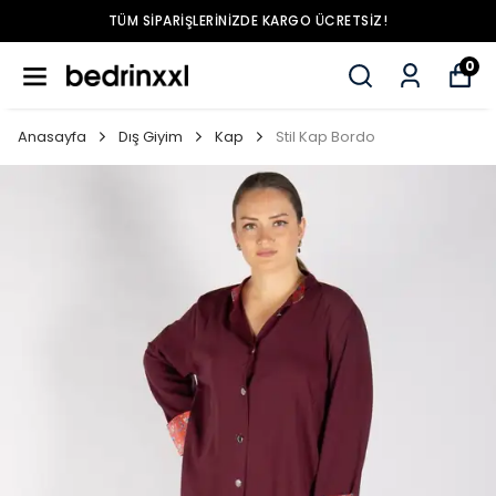
TÜM SIPARIŞLERINIZDE KARGO ÜCRETSIZ!
0
Anasayfa
Dış Giyim
Kap
Stil Kap Bordo