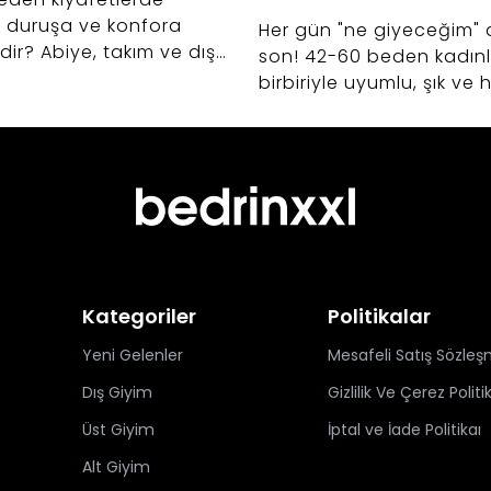
 duruşa ve konfora
Her gün "ne giyeceğim" 
edir? Abiye, takım ve dış
son! 42-60 beden kadınla
ışverişlerinizde hayat
birbiriyle uyumlu, şık ve
ak kumaş seçimi sırları.
kurtaran kapsül gardıro
oluşturmanın sırlarını ke
Kategoriler
Politikalar
Yeni Gelenler
Mesafeli Satış Sözleş
Dış Giyim
Gizlilik Ve Çerez Politi
Üst Giyim
İptal ve İade Politikaı
Alt Giyim