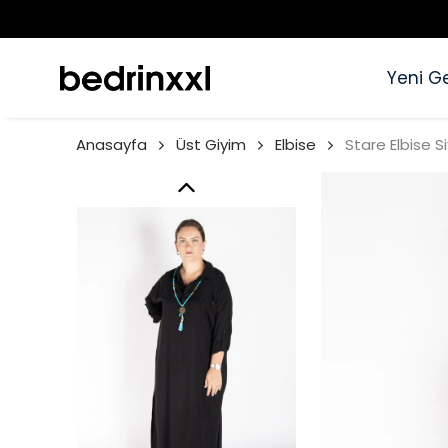
Yeni Ge
Anasayfa
Üst Giyim
Elbise
Stare Elbise S