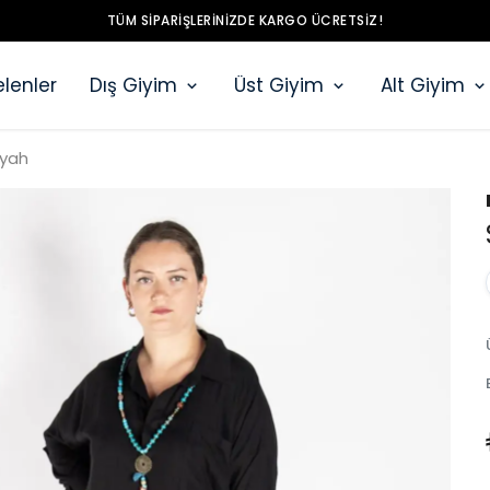
TÜM SIPARIŞLERINIZDE KARGO ÜCRETSIZ!
lenler
Dış Giyim
Üst Giyim
Alt Giyim
iyah