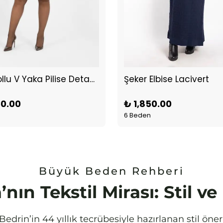
Kısa Kollu V Yaka Pilise Detaylı Elbise Kahve
Şeker Elbise Lacivert
50.00
₺ 1,850.00
6 Beden
Büyük Beden Rehberi
’nın Tekstil Mirası: Stil v
edrin’in 44 yıllık tecrübesiyle hazırlanan stil öne