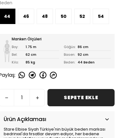
Beden
44
46
48
50
52
54
Manken Ölçüleri
Boy:
1.75 m
Göğüs:
86 cm
Bel:
62 cm
Basen:
92 cm
Kilo:
85 kg
Beden:
44 Beden
Paylaş
:
SEPETE EKLE
Ürün Açıklaması
Stare Elbise Siyah Türkiye'nin büyük beden markası
bedrinxxl'da fırsatlar devam ediyor, her bedene