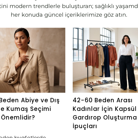
letini modern trendlerle buluşturan; sağlıklı yaş
her konuda güncel içeriklerimize göz atın.
Beden Abiye ve Dış
42-60 Beden Arası
de Kumaş Seçimi
Kadınlar İçin Kapsül
Önemlidir?
Gardırop Oluşturma
İpuçları
eden kıyafetlerde