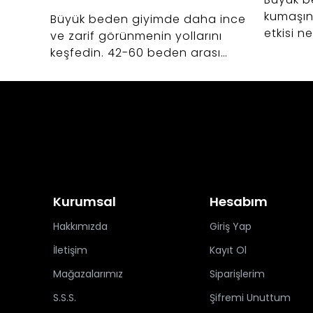
kumaşın
Büyük beden giyimde daha ince
etkisi n
ve zarif görünmenin yollarını
giyim al
keşfedin. 42-60 beden arası
kurtarac
kadınlar için vücut anatomisine
uygun kalıp uzmanlığı, kumaş
seçimi ve Bedrin'in altın oran
felsefesi.
Kurumsal
Hesabım
Hakkımızda
Giriş Yap
İletişim
Kayıt Ol
Mağazalarımız
Siparişlerim
S.S.S.
Şifremi Unuttum