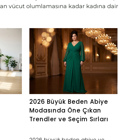
amdan vücut olumlamasına kadar kadına dair
2026 Büyük Beden Abiye
Geni
Modasında Öne Çıkan
Baca
Trendler ve Seçim Sırları
Pant
2026 büyük beden abiye ve
Geniş