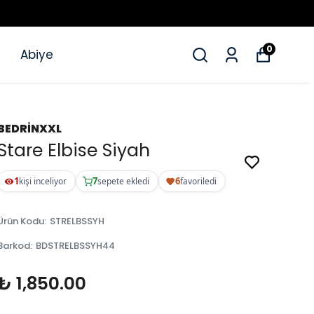
0
Abiye
BEDRİNXXL
Stare Elbise Siyah
1
7
6
kişi inceliyor
sepete ekledi
favoriledi
Ürün Kodu
:
STRELBSSYH
Barkod
:
BDSTRELBSSYH44
₺ 1,850.00