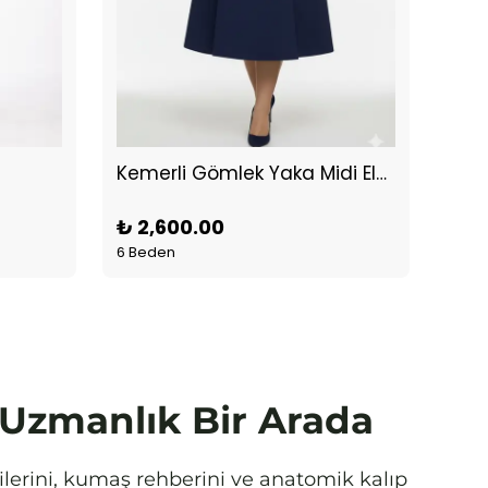
Kemerli Gömlek Yaka Midi Elbise Lacivert
Keyl
₺ 2,600.00
₺ 1
6 Beden
6 Be
e Uzmanlık Bir Arada
rilerini, kumaş rehberini ve anatomik kalıp