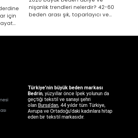
nişanlık trendleri nelerdir? 42-60
kadın
derdine
beden arası şık, toparlayıcı ve
seçim
r için
zarif düğün elbiseleri seçerken
42-60
 hayat
dikkat etmeniz gerekenler.
ile ko
p
şfedin.
Türkiye’nin büyük beden markası
Bedrin
, yüzyıllar önce İpek yolunun da
geçtiği tekstil ve sanayi şehri
mesi
olan
Bursa’dan
,
44 yıldır tüm Türkiye,
kası
Avrupa ve Ortadoğu’daki kadınlara hitap
eden bir tekstil markasıdır.