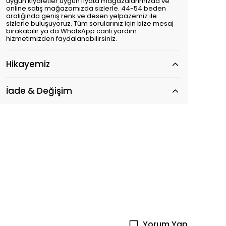
uygun kıyafetler uygun fiyata mağazalarımızda ve
online satış mağazamızda sizlerle. 44-54 beden
aralığında geniş renk ve desen yelpazemiz ile
sizlerle buluşuyoruz. Tüm sorularınız için bize mesaj
bırakabilir ya da WhatsApp canlı yardım
hizmetimizden faydalanabilirsiniz.
Hikayemiz
İade & Değişim
Yorum Yap