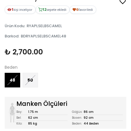
1
12
6
kişi inceliyor
sepete ekledi
favoriledi
Ürün Kodu
:
RYAPLSELBSCAMEL
Barkod
:
BDRYAPLSELBSCAMEL48
₺ 2,700.00
Beden
48
50
Manken Ölçüleri
Boy:
1.75 m
Göğüs:
86 cm
Bel:
62 cm
Basen:
92 cm
Kilo:
85 kg
Beden:
44 Beden