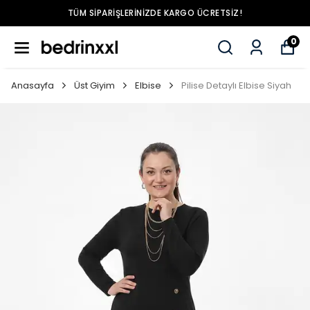
TÜM SIPARIŞLERINIZDE KARGO ÜCRETSIZ!
0
Anasayfa
Üst Giyim
Elbise
Pilise Detaylı Elbise Siyah