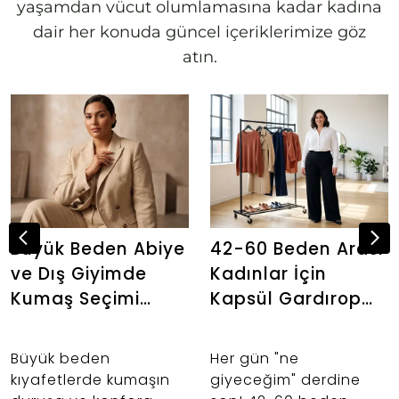
yaşamdan vücut olumlamasına kadar kadına
dair her konuda güncel içeriklerimize göz
atın.
Büyük Beden Abiye
42-60 Beden Arası
ve Dış Giyimde
Kadınlar İçin
Kumaş Seçimi
Kapsül Gardırop
Neden Önemlidir?
Oluşturma İpuçları
Büyük beden
Her gün "ne
kıyafetlerde kumaşın
giyeceğim" derdine