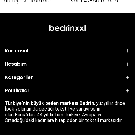
duruşa ve konfora
son! 42-60 beden
etkisi nedir? Abiye,
kadınlar için birbiriyle
takım ve dış giyim
uyumlu, şık ve hayat
alışverişlerinizde hayat
kurtaran kapsül
kurtaracak kumaş
gardırop oluşturmanın
seçimi sırları.
sırlarını keşfedin.
Kurumsal
Hesabım
Kategoriler
Politikalar
Türkiye’nin büyük beden markası Bedrin
, yüzyıllar önce
İpek yolunun da geçtiği tekstil ve sanayi şehri
olan
Bursa’dan
,
44 yıldır tüm Türkiye, Avrupa ve
Ortadoğu’daki kadınlara hitap eden bir tekstil markasıdır.