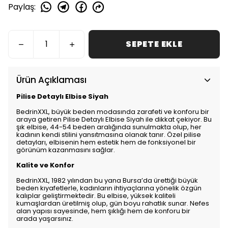
Paylaş
:
SEPETE EKLE
Ürün Açıklaması
Pilise Detaylı Elbise Siyah
BedrinXXL, büyük beden modasında zarafeti ve konforu bir
araya getiren Pilise Detaylı Elbise Siyah ile dikkat çekiyor. Bu
şık elbise, 44-54 beden aralığında sunulmakta olup, her
kadının kendi stilini yansıtmasına olanak tanır. Özel pilise
detayları, elbisenin hem estetik hem de fonksiyonel bir
görünüm kazanmasını sağlar.
Kalite ve Konfor
BedrinXXL, 1982 yılından bu yana Bursa’da ürettiği büyük
beden kıyafetlerle, kadınların ihtiyaçlarına yönelik özgün
kalıplar geliştirmektedir. Bu elbise, yüksek kaliteli
kumaşlardan üretilmiş olup, gün boyu rahatlık sunar. Nefes
alan yapısı sayesinde, hem şıklığı hem de konforu bir
arada yaşarsınız.