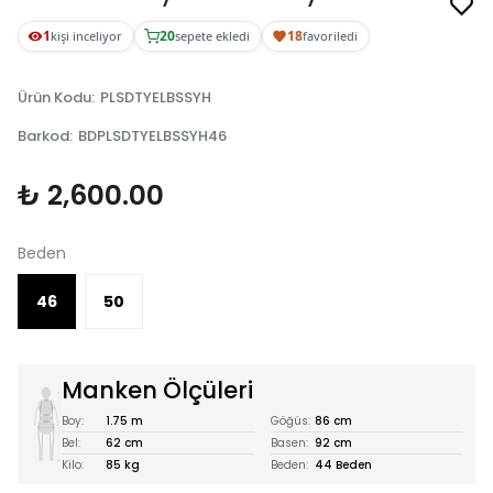
1
20
18
kişi inceliyor
sepete ekledi
favoriledi
Ürün Kodu
:
PLSDTYELBSSYH
Barkod
:
BDPLSDTYELBSSYH46
₺ 2,600.00
Beden
46
50
Manken Ölçüleri
Boy:
1.75 m
Göğüs:
86 cm
Bel:
62 cm
Basen:
92 cm
Kilo:
85 kg
Beden:
44 Beden