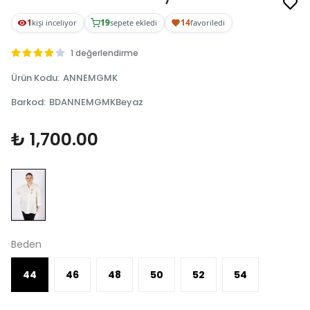
1
19
14
kişi inceliyor
sepete ekledi
favoriledi
1 değerlendirme
Ürün Kodu
:
ANNEMGMK
Barkod
:
BDANNEMGMKBeyaz
₺ 1,700.00
Beden
44
46
48
50
52
54