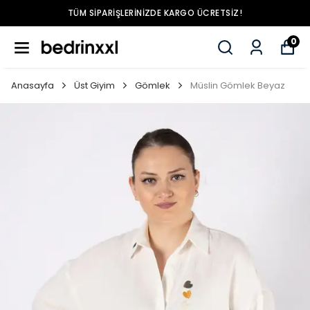
TÜM SIPARIŞLERINIZDE KARGO ÜCRETSIZ!
0
Anasayfa
Üst Giyim
Gömlek
Müslin Gömlek Beyaz