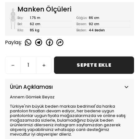
Manken Ölçüleri
Boy:
1.75 m
Göğüs:
86 cm
Bel:
62 cm
Basen:
92 cm
Kilo:
85 kg
Beden:
44 Beden
Paylaş
:
SEPETE EKLE
Ürün Açıklaması
Annem Gömlek Beyaz
Türkiye'nin büyük beden markası bedrinxxl'da harika
pantolon fırsatları devam ediyor, her bedene uygun
pantolonlar uygun fiyata mağazalarımızda ve online satış
mağazamızda sizlerle, bulamadığınız büyük beden
ürünlerimizi dilerseniz instagram sayfamızdan gezerek
alışveriş yapabilirsiniz whatsapp canlı desteğimiz
mevcuttur iyi alışverişler dileriz.