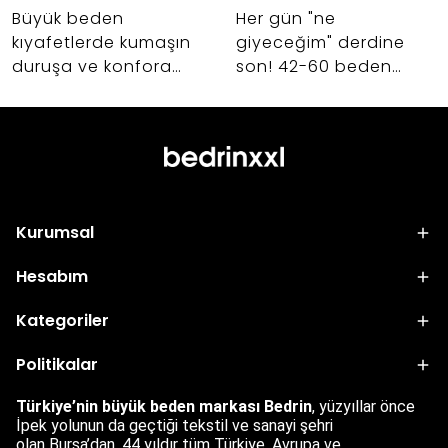
Büyük beden
Her gün "ne
kıyafetlerde kumaşın
giyeceğim" derdine
duruşa ve konfora
son! 42-60 beden
etkisi nedir? Abiye,
kadınlar için birbiriyle
takım ve dış giyim
uyumlu, şık ve hayat
alışverişlerinizde hayat
kurtaran kapsül
kurtaracak kumaş
gardırop oluşturmanın
seçimi sırları.
sırlarını keşfedin.
Kurumsal
Hesabım
Kategoriler
Politikalar
Türkiye’nin büyük beden markası Bedrin
, yüzyıllar önce
İpek yolunun da geçtiği tekstil ve sanayi şehri
olan
Bursa’dan
,
44 yıldır tüm Türkiye, Avrupa ve