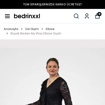
TÜM SIPARIŞLERINIZDE KARGO ÜCRETSIZ!
0
Anasayfa
Üst Giyim
Elbise
Büyük Beden My Way Elbise Siyah