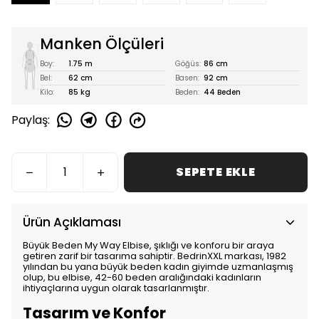
Manken Ölçüleri
Boy:
1.75 m
Göğüs:
86 cm
Bel:
62 cm
Basen:
92 cm
Kilo:
85 kg
Beden:
44 Beden
Paylaş
:
SEPETE EKLE
Ürün Açıklaması
Büyük Beden My Way Elbise, şıklığı ve konforu bir araya
getiren zarif bir tasarıma sahiptir. BedrinXXL markası, 1982
yılından bu yana büyük beden kadın giyimde uzmanlaşmış
olup, bu elbise, 42-60 beden aralığındaki kadınların
ihtiyaçlarına uygun olarak tasarlanmıştır.
Tasarım ve Konfor