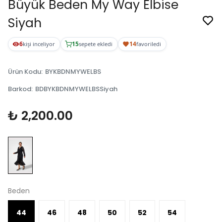
Büyük Beden My Way Elbise
Siyah
6
15
14
kişi inceliyor
sepete ekledi
favoriledi
Ürün Kodu
:
BYKBDNMYWELBS
Barkod
:
BDBYKBDNMYWELBSSiyah
₺ 2,200.00
Beden
44
46
48
50
52
54